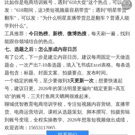
比如你是电商培训账号，遇到"618大促"这个热点，可以
发："618期间，这3类短视频最容易带货"；遇到"明星带货
翻车"，可以发："为什么明星直播带货总是翻车？普通人能
学到什么"。
工具推荐：
今日热榜、新榜、微博热搜
，每天刷一遍，找到
能跟你领域结合的热点。
七、选题之后：怎么形成内容日历
有了公式，下一步是建立内容日历。建议每周固定一天做选
题会，一次产出7-10条选题，填入飞书或Excel表格。每条选
题包含：标题、封面文案、拍摄要点、发布时间。
一个稳定的账号，至少要做到
3天更新一次
；想要快速起
号，建议日更。2026年的算法明显更偏向"稳定更新+高互
动"的账号，三天打鱼两天晒网很难起来。
聊城优智教育电商培训学校，专注短视频内容营销、直播带
货、电商运营培训。课程从选题策划、脚本撰写、拍摄剪辑
到账号变现，全程实操教学。2026年想靠短视频做出成绩，
欢迎咨询：15653112065。
联系我们