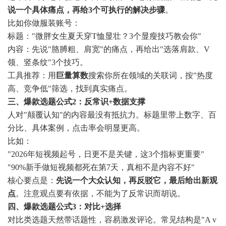
说一个具体痛点，再给3个可执行的解决步骤
。
比如你做服装账号：
标题："微胖女生夏天穿T恤显壮？3个显瘦技巧教会你"
内容：先说"胳膊粗、肩宽"的痛点，再给出"选落肩款、V
领、竖条纹"3个技巧。
工具推荐：用
巨量算数
搜索你所在领域的关联词，按"热度
高、竞争低"筛选，找到真实痛点。
三、爆款选题公式2：反常识+数据支撑
人对"颠覆认知"的内容最没有抵抗力。标题里带上数字、百
分比、具体案例，点击率会明显更高。
比如：
"2026年短视频起号，日更不是关键，这3个指标更重要"
"90%新手做短视频都死在第7天，真相不是内容不好"
核心要点是：
先说一个大众认知，再反驳它，最后给出新观
点
。注意观点要有依据，不能为了反常识而胡说。
四、爆款选题公式3：对比+选择
对比类选题天然带话题性，容易激发评论。常见结构是"A v