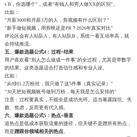
s B，你选哪个"，或者"有钱人和穷人做XX的区别"。
比如：
"月薪3000和月薪3万的人，剪视频有什么区别？"
"新手做短视频，用剪映还是PR？2026年真实对比"
评论区会有人站队A，有人站队B，系统一看互动率高，就
会持续推流。
五、爆款选题公式4：过程+结果
用户喜欢看"别人怎么做成一件事"的全过程，尤其是带数字
的结果。这类选题适合打造信任感和专业人设。
比如：
"从0到1.2万粉丝，我只做了这5件事（真实记录）"
"30天把短视频账号做到万粉，每天我是怎么安排的"
注意：过程要真实，不能全是成功光环。适当暴露踩坑、失
败、焦虑，反而更有代入感。
六、爆款选题公式5：热点+垂直
追热点是低成本获取流量的捷径，但关键不是蹭所有热点，
而是
蹭跟你领域相关的热点
。