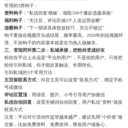
常用的3类钩子：
资料钩子
："私信回复'模板'，领取100个爆款选题表格"
福利钩子
："关注后，评论区抽3个人送运营诊断"
连载钩子
："下一期讲具体投放技巧，关注不错过"
钩子要放在视频开头或结尾，频率要高。2026年的短视频环
境，不加钩子的内容基本就是在为他人做嫁衣。
三、变现闭环第二步：私域承接，把粉丝变成好友
粉丝在平台上永远是"平台的用户"，不是你的用户。只有把
粉丝引到私域，你才能反复触达、长期转化。
引到私域的3个常用方法：
主页留联系方式
：抖音主页可以设置"联系方式"，绑定手机
号或微信
评论区置顶
：用谐音、图片、小号引导用户加微信
私信自动回复
：设置关键词自动回复，用户私信"资料"就发
联系方式
注意：平台对引流动作监管越来越严，建议先用"小价值"做
交换，比如免费资料、免费咨询，降低用户戒备心。