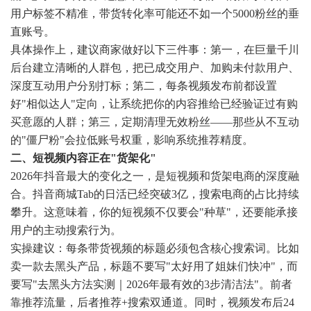
用户标签不精准，带货转化率可能还不如一个5000粉丝的垂
直账号。
具体操作上，建议商家做好以下三件事：第一，在巨量千川
后台建立清晰的人群包，把已成交用户、加购未付款用户、
深度互动用户分别打标；第二，每条视频发布前都设置
好"相似达人"定向，让系统把你的内容推给已经验证过有购
买意愿的人群；第三，定期清理无效粉丝——那些从不互动
的"僵尸粉"会拉低账号权重，影响系统推荐精度。
二、短视频内容正在"货架化"
2026年抖音最大的变化之一，是短视频和货架电商的深度融
合。抖音商城Tab的日活已经突破3亿，搜索电商的占比持续
攀升。这意味着，你的短视频不仅要会"种草"，还要能承接
用户的主动搜索行为。
实操建议：每条带货视频的标题必须包含核心搜索词。比如
卖一款去黑头产品，标题不要写"太好用了姐妹们快冲"，而
要写"去黑头方法实测｜2026年最有效的3步清洁法"。前者
靠推荐流量，后者推荐+搜索双通道。同时，视频发布后24