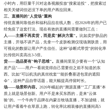
小时内，用巨量千川对这条视频投放"搜索追投"，把搜索过
相关关键词但还没下单的用户再拉回来。
三、直播间的"人货场"重构
传统直播间靠低价和福利品拉在线人数，但2026年的用户已
经免疫了这套打法。现在有效的直播间需要做到三点：
人——主播不再卖货，而是卖"解决方案"。
比如卖护肤品的
主播，开场不讲产品，先拿一个皮肤检测仪现场测肤质，用
可视化的数据让用户产生信任。这种"诊断式带货"的转化率
比传统叫卖高出3-5倍。
货——选品要有"钩子思维"。
直播间里至少要有一个"认知
差产品"——用户一看就觉得自己需要但之前不知道的东
西。比如"可以机洗的真丝枕套""能折叠塞进包里的遮阳
伞"，这种产品自带话题，能大幅提高停留时长。
场——场景即内容。
2026年崛起的"溯源直播""工厂直播"本
质上就是场景创新。用户不是来买东西的，是来"云体
验"的。一个牛肉干品牌在内蒙古牧场直播，不加滤镜，就
让用户看着牛在草原上跑，转化率比精装修的直播间高5