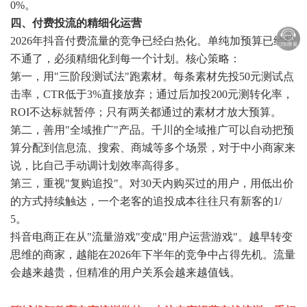
0%。
四、付费投流的精细化运营
2026年抖音付费流量的竞争已经白热化。单纯加预算已经行
不通了，必须精细化到每一个计划。核心策略：
第一，用"三阶段测试法"跑素材。每条素材先投50元测试点
击率，CTR低于3%直接放弃；通过后加投200元测转化率，
ROI不达标就暂停；只有两关都通过的素材才放大预算。
第二，善用"全域推广"产品。千川的全域推广可以自动把预
算分配到信息流、搜索、商城等多个场景，对于中小商家来
说，比自己手动调计划效率高得多。
第三，重视"复购追投"。对30天内购买过的用户，用低出价
的方式持续触达，一个老客的追投成本往往只有新客的1/
5。
抖音电商正在从"流量游戏"变成"用户运营游戏"。越早转变
思维的商家，越能在2026年下半年的竞争中占得先机。流量
会越来越贵，但精准的用户关系会越来越值钱。