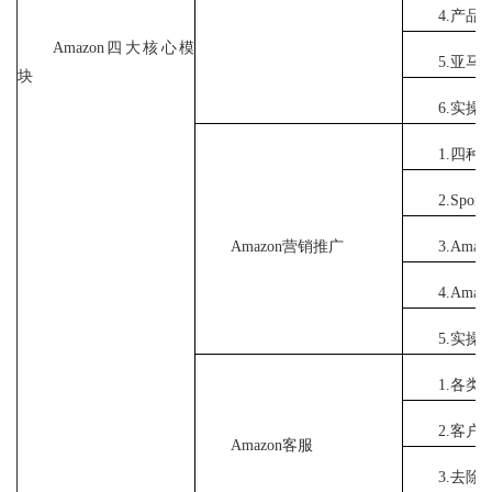
4.产
Amazon四大核心模
5.亚马
块
6.实
1.四种
2.Spo
Amazon营销推广
3.Am
4.Am
5.实操
1.各
2.客
Amazon客服
3.去