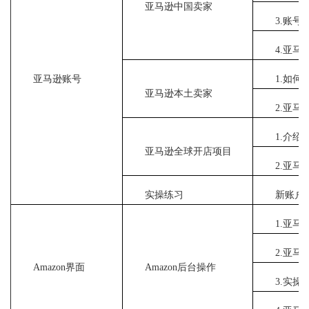
亚马逊中国卖家
3.账
4.亚
亚马逊账号
1.如
亚马逊本土卖家
2.亚
1.介
亚马逊全球开店项目
2.亚
实操练习
新账户
1.亚
2.亚
Amazon界面
Amazon后台操作
3.实