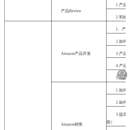
1.产品R
产品Review
2.初始
1、产
2.如何
Amazon产品开发
3.产
4.产
5.产品
1.如何
2.如何
3.提高
面）
Amazon销售