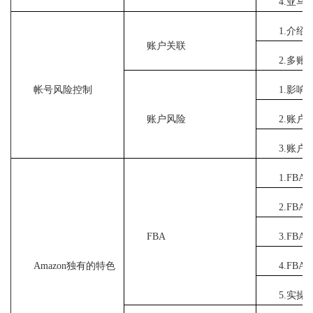
4.亚
1.介
账户关联
2.多
帐号风险控制
1.影
账户风险
2.账
3.账
1.FB
2.FB
FBA
3.FB
Amazon独有的特色
4.FB
5.实操